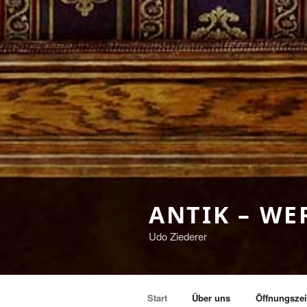
ANTIK – W
Udo Ziederer
Start
Über uns
Öffnungszei