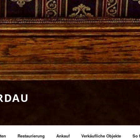
ERDAU
ten
Restaurierung
Ankauf
Verkäufliche Objekte
So 